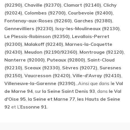
(92290)
,
Chaville (92370)
,
Clamart (92140)
,
Clichy
(92024)
,
Colombes (92700)
,
Courbevoie (92400)
,
Fontenay-aux-Roses (92260)
,
Garches (92380)
,
Gennevilliers (92230)
,
Issy-les-Moulineaux (92130)
,
Le Plessis-Robinson (92350)
,
Levallois-Perret
(92300)
,
Malakoff (92240)
,
Marnes-la-Coquette
(92430)
,
Meudon (92190/92360)
,
Montrouge (92120)
,
Nanterre (92000)
,
Puteaux (92800)
,
Saint-Cloud
(92210)
,
Sceaux (92330)
,
Sèvres (92072)
,
Suresnes
(92150)
,
Vaucresson (92420)
,
Ville-d'Avray (92410)
,
Villeneuve-la-Garenne (92390)
...Ainsi que dans l
e Val
de Marne 94
, sur
la Seine Saint Denis 93
, dans
le Val
d'Oise 95
,
la Seine et Marne 77
,
les Hauts de Seine
92
et L’
Essonne 91
.