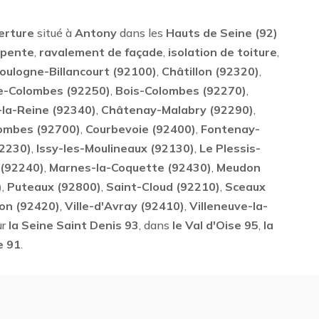
erture
situé à
Antony
dans les
Hauts de Seine (92)
rpente
,
ravalement de façade
,
isolation de toiture
,
oulogne-Billancourt (92100)
,
Châtillon (92320)
,
e-Colombes (92250)
,
Bois-Colombes (92270)
,
-la-Reine (92340)
,
Châtenay-Malabry (92290)
,
ombes (92700)
,
Courbevoie (92400)
,
Fontenay-
92230)
,
Issy-les-Moulineaux (92130)
,
Le Plessis-
 (92240)
,
Marnes-la-Coquette (92430)
,
Meudon
)
,
Puteaux (92800)
,
Saint-Cloud (92210)
,
Sceaux
on (92420)
,
Ville-d'Avray (92410)
,
Villeneuve-la-
ur
la Seine Saint Denis 93
, dans
le Val d'Oise 95
,
la
e 91
.