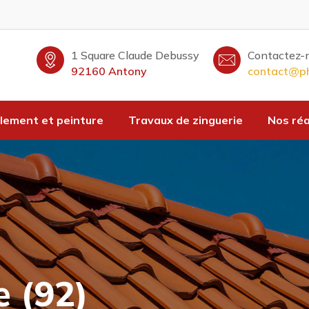
1 Square Claude Debussy
Contactez-n
92160 Antony
contact@phi
lement et peinture
Travaux de zinguerie
Nos réa
e (92)