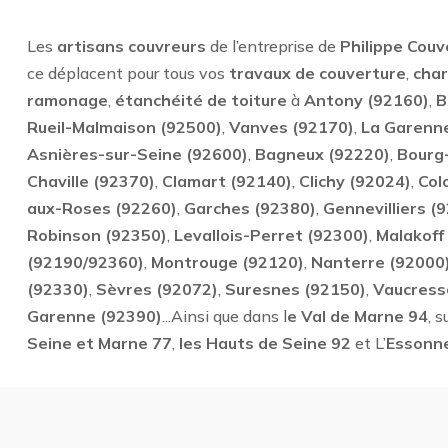
Les
artisans couvreurs
de l’entreprise de
Philippe Couv
ce déplacent pour tous vos
travaux de couverture
,
cha
ramonage
,
étanchéité de toiture
à
Antony (92160)
,
B
Rueil-Malmaison (92500)
,
Vanves (92170)
,
La Garenn
Asnières-sur-Seine (92600)
,
Bagneux (92220)
,
Bourg
Chaville (92370)
,
Clamart (92140)
,
Clichy (92024)
,
Col
aux-Roses (92260)
,
Garches (92380)
,
Gennevilliers (
Robinson (92350)
,
Levallois-Perret (92300)
,
Malakoff
(92190/92360)
,
Montrouge (92120)
,
Nanterre (92000
(92330)
,
Sèvres (92072)
,
Suresnes (92150)
,
Vaucress
Garenne (92390)
...Ainsi que dans l
e Val de Marne 94
, s
Seine et Marne 77
,
les Hauts de Seine 92
et L’
Essonn