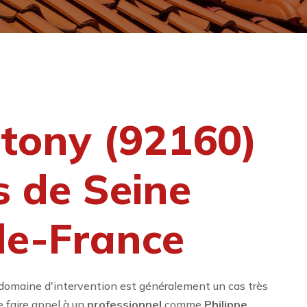
tony (92160)
s de Seine
-de-France
domaine d'intervention est généralement un cas très
 faire appel à un
professionnel
comme
Philippe