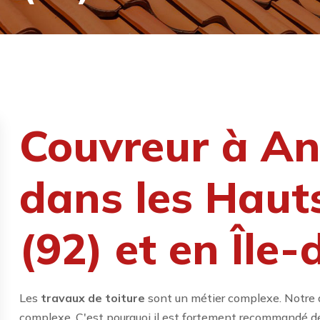
Couvreur à An
dans les Haut
(92) et en Île
Les
travaux de toiture
sont un métier complexe. Notre 
complexe. C'est pourquoi il est fortement recommandé de